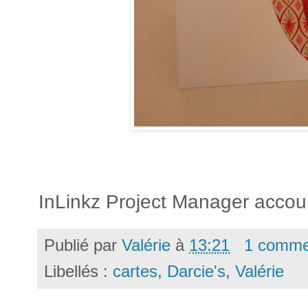
InLinkz Project Manager accou
Publié par
Valérie
à
13:21
1 comme
Libellés :
cartes
,
Darcie's
,
Valérie