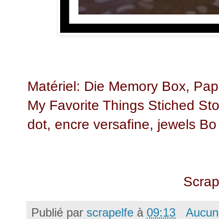
Matériel:
Die Memory Box
,
Pap
My Favorite Things Stiched St
dot
,
encre versafine
,
jewels Bo
Scrap
Publié par
scrapelfe
à
09:13
Aucun