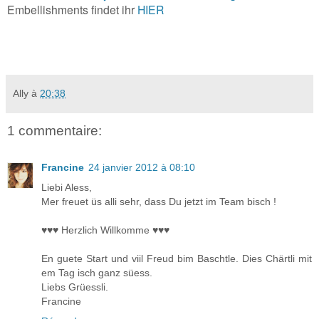
Embellishments findet ihr
HIER
Ally
à
20:38
1 commentaire:
Francine
24 janvier 2012 à 08:10
Liebi Aless,
Mer freuet üs alli sehr, dass Du jetzt im Team bisch !
♥♥♥ Herzlich Willkomme ♥♥♥
En guete Start und viil Freud bim Baschtle. Dies Chärtli mit
em Tag isch ganz süess.
Liebs Grüessli.
Francine