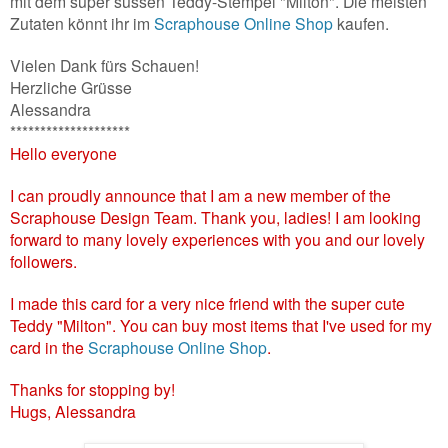
mit dem super süssen Teddy-Stempel "Milton". Die meisten
Zutaten könnt ihr im
Scraphouse Online Shop
kaufen.
Vielen Dank fürs Schauen!
Herzliche Grüsse
Alessandra
********************
Hello everyone
I can proudly announce that I am a new member of the
Scraphouse Design Team. Thank you, ladies! I am looking
forward to many lovely experiences with you and our lovely
followers.
I made this card for a very nice friend with the super cute
Teddy "Milton". You can buy most items that I've used for my
card in the
Scraphouse Online Shop
.
Thanks for stopping by!
Hugs, Alessandra